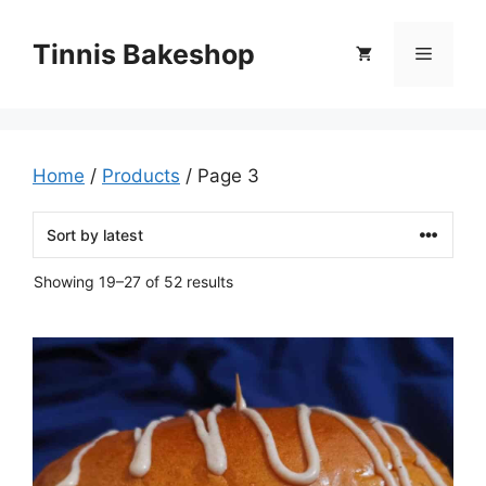
Skip
to
Tinnis Bakeshop
Menu
content
Home
/
Products
/ Page 3
Sorted
Showing 19–27 of 52 results
by
latest