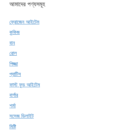
আমাদের পণ্যসমূহ
ফ্রোজেন আইটেম
কুকিজ
বান
রোল
পিজ্জা
প্যাটিস
ফাস্ট ফুড আইটেম
বার্গার
শর্মা
সসেজ ডিলাইট
মিষ্টি