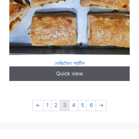
ভেজিটেবল প্যাটিস
Quick view
←
1
2
3
4
5
6
→