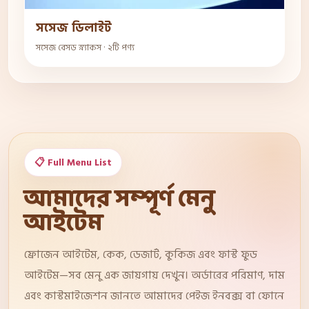
সসেজ ডিলাইট
সসেজ বেসড স্ন্যাকস · ২টি পণ্য
📋 Full Menu List
আমাদের সম্পূর্ণ মেনু
আইটেম
ফ্রোজেন আইটেম, কেক, ডেজার্ট, কুকিজ এবং ফাস্ট ফুড
আইটেম—সব মেনু এক জায়গায় দেখুন। অর্ডারের পরিমাণ, দাম
এবং কাস্টমাইজেশন জানতে আমাদের পেইজ ইনবক্স বা ফোনে