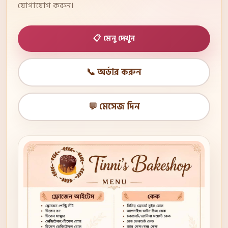
যোগাযোগ করুন।
📋 মেনু দেখুন
📞 অর্ডার করুন
💬 মেসেজ দিন