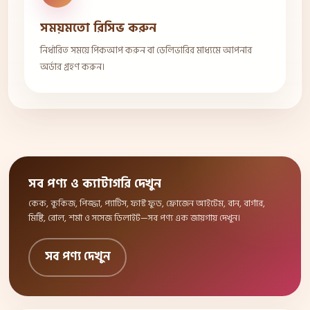
সময়মতো রিসিভ করুন
নির্ধারিত সময়ে পিকআপ করুন বা ডেলিভারির মাধ্যমে আপনার
অর্ডার গ্রহণ করুন।
সব পণ্য ও ক্যাটাগরি দেখুন
কেক, কুকিজ, পিজ্জা, প্যাটিস, ফাস্ট ফুড, ফ্রোজেন আইটেম, বান, বার্গার,
মিষ্টি, রোল, শর্মা ও সসেজ ডিলাইট—সব পণ্য এক জায়গায় দেখুন।
সব পণ্য দেখুন