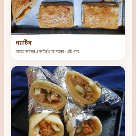
প্যাটিস
চায়ের আড্ডা ও অতিথি আপ্যায়ন · ৫টি পণ্য