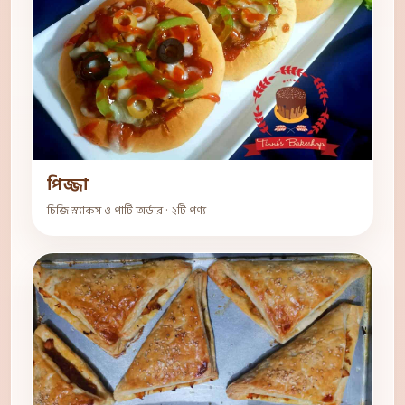
পিজ্জা
চিজি স্ন্যাকস ও পার্টি অর্ডার · ২টি পণ্য