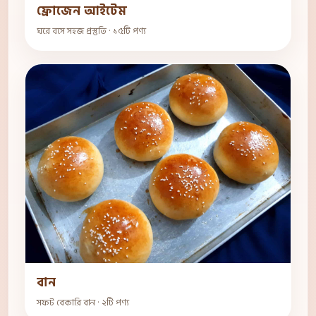
ফ্রোজেন আইটেম
ঘরে বসে সহজ প্রস্তুতি · ১৫টি পণ্য
বান
সফট বেকারি বান · ২টি পণ্য