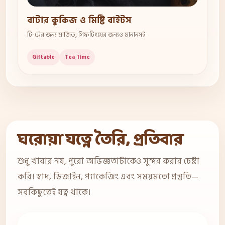
বাটার কুকিজ ও মিষ্টি বাইটস
টি-ট্রের জন্য মার্জিত, গিফটিংয়ের জন্যও মানানসই
Giftable
Tea Time
ঘরোয়া যত্নে তৈরি, প্রতিবার
শুধু খাবার নয়, পুরো অভিজ্ঞতাটাকেও সুন্দর করার চেষ্টা
করি। স্বাদ, ডিজাইন, প্যাকেজিং এবং সময়মতো প্রস্তুতি—
সবকিছুতেই যত্ন থাকে।