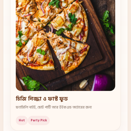
চিজি পিজ্জা ও ফাস্ট ফুড
ফ্যামিলি নাইট, ছোট পার্টি আর উইকএন্ড অর্ডারের জন্য
Hot
Party Pick