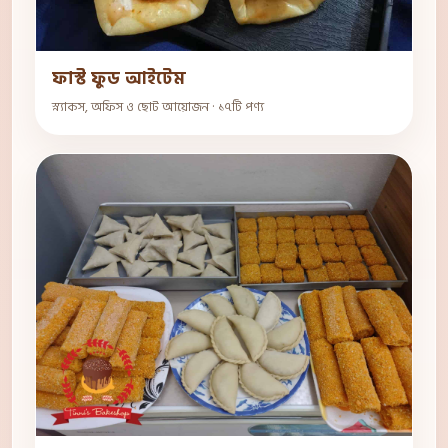
ফাস্ট ফুড আইটেম
স্ন্যাকস, অফিস ও ছোট আয়োজন · ১৭টি পণ্য