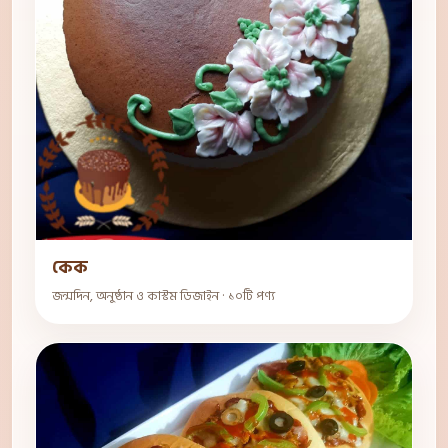
কেক
জন্মদিন, অনুষ্ঠান ও কাস্টম ডিজাইন · ১০টি পণ্য