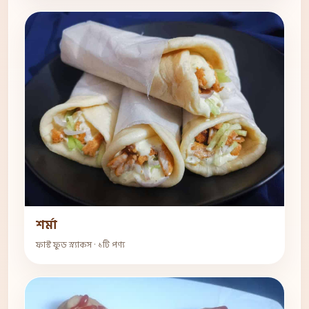
শর্মা
ফাস্ট ফুড স্ন্যাকস · ১টি পণ্য