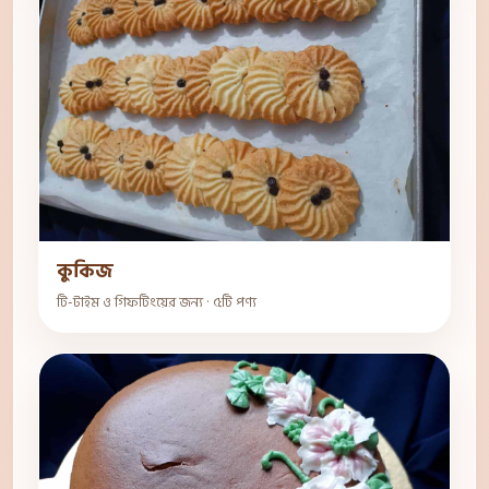
কুকিজ
টি-টাইম ও গিফটিংয়ের জন্য · ৫টি পণ্য