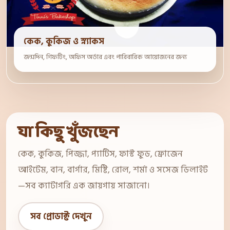
কেক, কুকিজ ও স্ন্যাকস
জন্মদিন, গিফটিং, অফিস অর্ডার এবং পারিবারিক আয়োজনের জন্য
যা কিছু খুঁজছেন
কেক, কুকিজ, পিজ্জা, প্যাটিস, ফাস্ট ফুড, ফ্রোজেন
আইটেম, বান, বার্গার, মিষ্টি, রোল, শর্মা ও সসেজ ডিলাইট
—সব ক্যাটাগরি এক জায়গায় সাজানো।
সব প্রোডাক্ট দেখুন