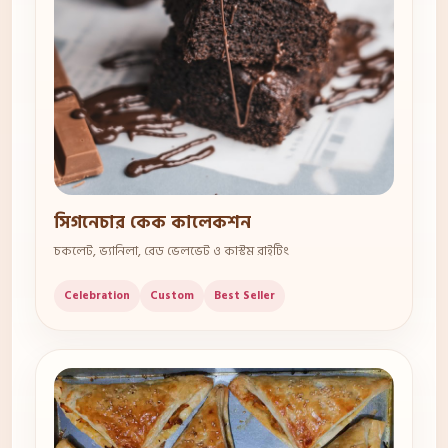
সিগনেচার কেক কালেকশন
চকলেট, ভ্যানিলা, রেড ভেলভেট ও কাস্টম রাইটিং
Celebration
Custom
Best Seller