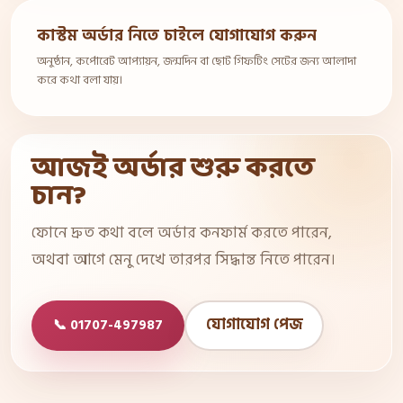
কাস্টম অর্ডার নিতে চাইলে যোগাযোগ করুন
অনুষ্ঠান, কর্পোরেট আপ্যায়ন, জন্মদিন বা ছোট গিফটিং সেটের জন্য আলাদা
করে কথা বলা যায়।
আজই অর্ডার শুরু করতে
চান?
ফোনে দ্রুত কথা বলে অর্ডার কনফার্ম করতে পারেন,
অথবা আগে মেনু দেখে তারপর সিদ্ধান্ত নিতে পারেন।
যোগাযোগ পেজ
📞 01707-497987