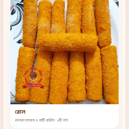
রোল
হালকা স্ন্যাকস ও পার্টি বাইটস · ২টি পণ্য