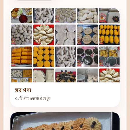
সব পণ্য
৫২টি পণ্য একসাথে দেখুন