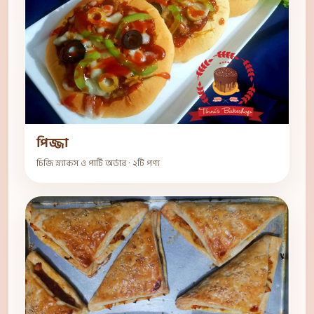
পিজ্জা
চিজি স্ন্যাকস ও পার্টি অর্ডার · ২টি পণ্য