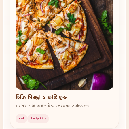
চিজি পিজ্জা ও ফাস্ট ফুড
ফ্যামিলি নাইট, ছোট পার্টি আর উইকএন্ড অর্ডারের জন্য
Hot
Party Pick