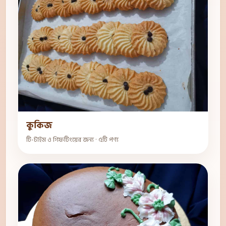
কুকিজ
টি-টাইম ও গিফটিংয়ের জন্য · ৫টি পণ্য