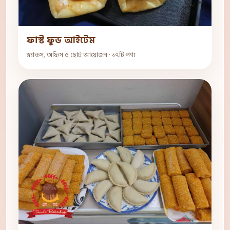
ফাস্ট ফুড আইটেম
স্ন্যাকস, অফিস ও ছোট আয়োজন · ১৭টি পণ্য