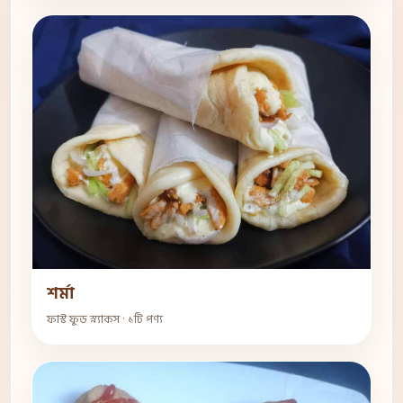
শর্মা
ফাস্ট ফুড স্ন্যাকস · ১টি পণ্য