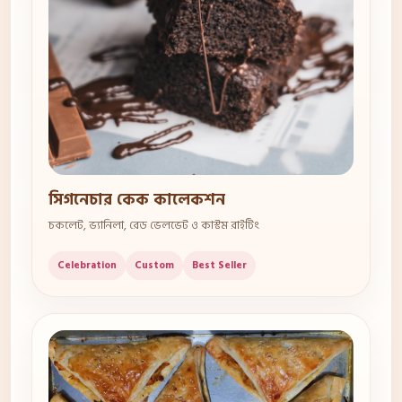
সিগনেচার কেক কালেকশন
চকলেট, ভ্যানিলা, রেড ভেলভেট ও কাস্টম রাইটিং
Celebration
Custom
Best Seller