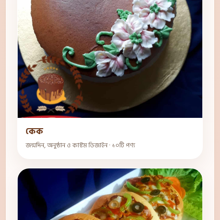
কেক
জন্মদিন, অনুষ্ঠান ও কাস্টম ডিজাইন · ১০টি পণ্য