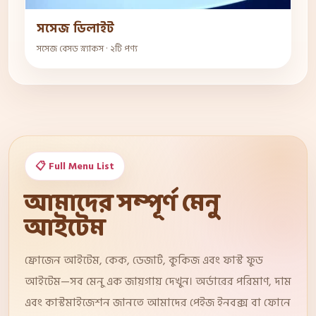
সসেজ ডিলাইট
সসেজ বেসড স্ন্যাকস · ২টি পণ্য
📋 Full Menu List
আমাদের সম্পূর্ণ মেনু
আইটেম
ফ্রোজেন আইটেম, কেক, ডেজার্ট, কুকিজ এবং ফাস্ট ফুড
আইটেম—সব মেনু এক জায়গায় দেখুন। অর্ডারের পরিমাণ, দাম
এবং কাস্টমাইজেশন জানতে আমাদের পেইজ ইনবক্স বা ফোনে