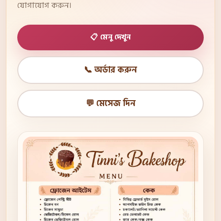
যোগাযোগ করুন।
📋 মেনু দেখুন
📞 অর্ডার করুন
💬 মেসেজ দিন