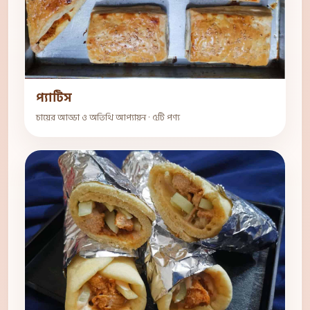
প্যাটিস
চায়ের আড্ডা ও অতিথি আপ্যায়ন · ৫টি পণ্য