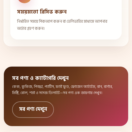
সময়মতো রিসিভ করুন
নির্ধারিত সময়ে পিকআপ করুন বা ডেলিভারির মাধ্যমে আপনার
অর্ডার গ্রহণ করুন।
সব পণ্য ও ক্যাটাগরি দেখুন
কেক, কুকিজ, পিজ্জা, প্যাটিস, ফাস্ট ফুড, ফ্রোজেন আইটেম, বান, বার্গার,
মিষ্টি, রোল, শর্মা ও সসেজ ডিলাইট—সব পণ্য এক জায়গায় দেখুন।
সব পণ্য দেখুন