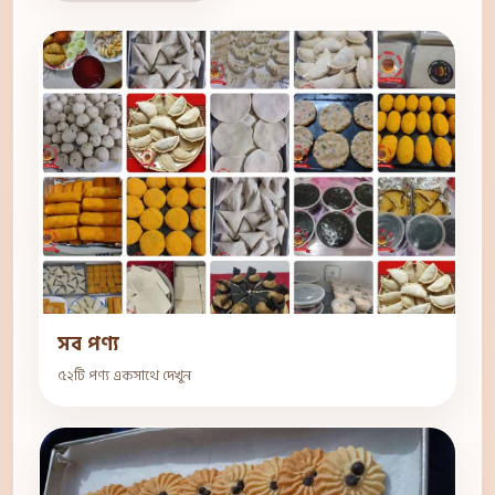
সব পণ্য
৫২টি পণ্য একসাথে দেখুন