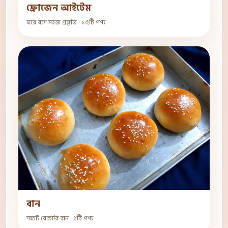
ফ্রোজেন আইটেম
ঘরে বসে সহজ প্রস্তুতি · ১৫টি পণ্য
বান
সফট বেকারি বান · ২টি পণ্য