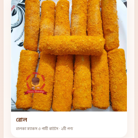
রোল
হালকা স্ন্যাকস ও পার্টি বাইটস · ২টি পণ্য