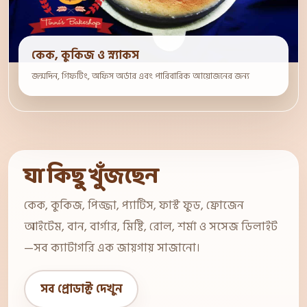
কেক, কুকিজ ও স্ন্যাকস
জন্মদিন, গিফটিং, অফিস অর্ডার এবং পারিবারিক আয়োজনের জন্য
যা কিছু খুঁজছেন
কেক, কুকিজ, পিজ্জা, প্যাটিস, ফাস্ট ফুড, ফ্রোজেন
আইটেম, বান, বার্গার, মিষ্টি, রোল, শর্মা ও সসেজ ডিলাইট
—সব ক্যাটাগরি এক জায়গায় সাজানো।
সব প্রোডাক্ট দেখুন