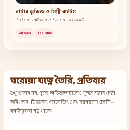
বাটার কুকিজ ও মিষ্টি বাইটস
টি-ট্রের জন্য মার্জিত, গিফটিংয়ের জন্যও মানানসই
Giftable
Tea Time
ঘরোয়া যত্নে তৈরি, প্রতিবার
শুধু খাবার নয়, পুরো অভিজ্ঞতাটাকেও সুন্দর করার চেষ্টা
করি। স্বাদ, ডিজাইন, প্যাকেজিং এবং সময়মতো প্রস্তুতি—
সবকিছুতেই যত্ন থাকে।