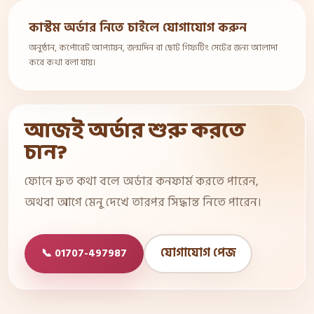
কাস্টম অর্ডার নিতে চাইলে যোগাযোগ করুন
অনুষ্ঠান, কর্পোরেট আপ্যায়ন, জন্মদিন বা ছোট গিফটিং সেটের জন্য আলাদা
করে কথা বলা যায়।
আজই অর্ডার শুরু করতে
চান?
ফোনে দ্রুত কথা বলে অর্ডার কনফার্ম করতে পারেন,
অথবা আগে মেনু দেখে তারপর সিদ্ধান্ত নিতে পারেন।
যোগাযোগ পেজ
📞 01707-497987