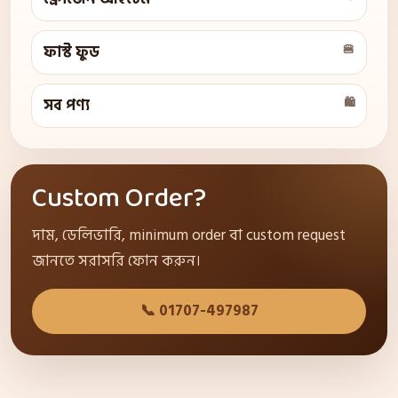
ফাস্ট ফুড
🍔
সব পণ্য
🛍
Custom Order?
দাম, ডেলিভারি, minimum order বা custom request
জানতে সরাসরি ফোন করুন।
📞 01707-497987