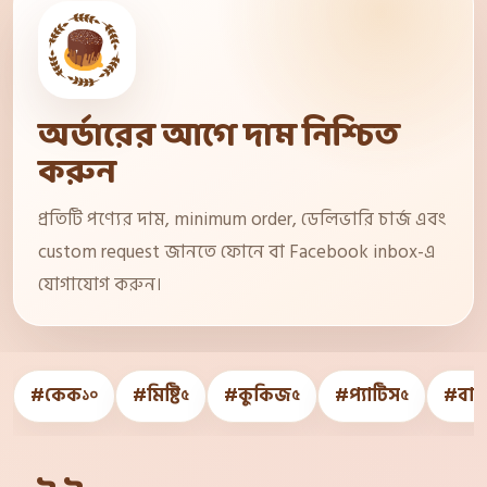
অর্ডারের আগে দাম নিশ্চিত
করুন
প্রতিটি পণ্যের দাম, minimum order, ডেলিভারি চার্জ এবং
custom request জানতে ফোনে বা Facebook inbox-এ
যোগাযোগ করুন।
#কেক
#মিষ্টি
#কুকিজ
#প্যাটিস
#বার্
১০
৫
৫
৫