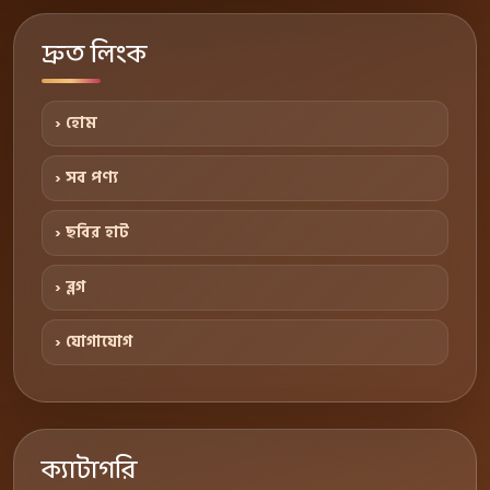
দ্রুত লিংক
› হোম
› সব পণ্য
› ছবির হাট
› ব্লগ
› যোগাযোগ
ক্যাটাগরি