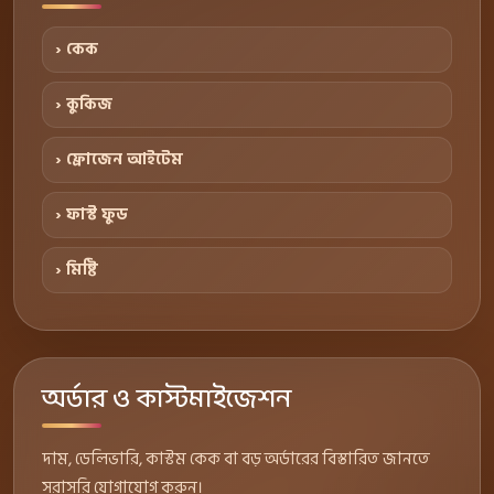
› কেক
› কুকিজ
› ফ্রোজেন আইটেম
› ফাস্ট ফুড
› মিষ্টি
অর্ডার ও কাস্টমাইজেশন
দাম, ডেলিভারি, কাস্টম কেক বা বড় অর্ডারের বিস্তারিত জানতে
সরাসরি যোগাযোগ করুন।