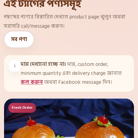
এই ট্যাগের পণ্যসমূহ
পছন্দের পণ্যের বিস্তারিত দেখতে product page খুলুন অথবা
সরাসরি call/message করুন।
সব পণ্য
দাম দেখানো হচ্ছে না।
দাম, custom order,
ℹ️
minimum quantity এবং delivery charge জানতে
কল করুন
অথবা Facebook message দিন।
Fresh Order