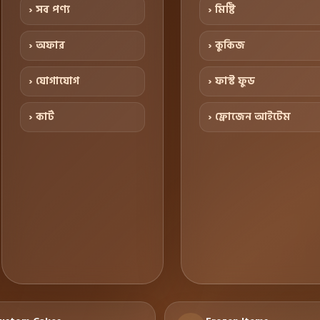
› সব পণ্য
› মিষ্টি
› অফার
› কুকিজ
› যোগাযোগ
› ফাস্ট ফুড
› কার্ট
› ফ্রোজেন আইটেম