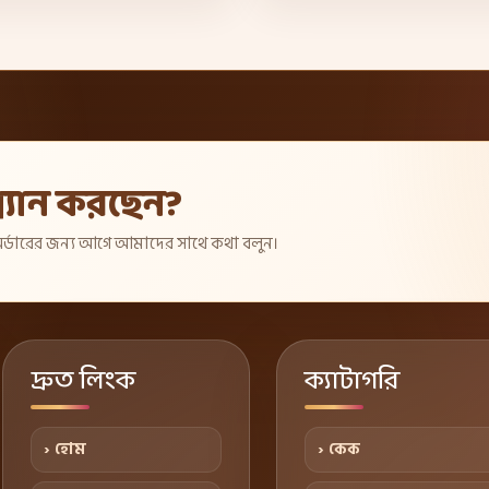
্যান করছেন?
 অর্ডারের জন্য আগে আমাদের সাথে কথা বলুন।
দ্রুত লিংক
ক্যাটাগরি
› হোম
› কেক