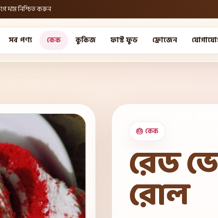
ে দাম নিশ্চিত করুন
সব পণ্য
কেক
কুকিজ
ফাস্ট ফুড
ফ্রোজেন
যোগাযো
🎂 কেক
রেড ভ
রোল