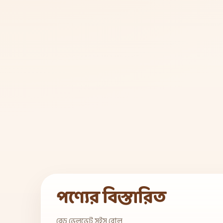
পণ্যের বিস্তারিত
রেড ভেলভেট সুইস রোল