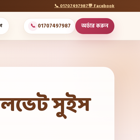
📞 01707497987
💬 Facebook
📞
01707497987
অর্ডার করুন
গ
েলভেট সুইস