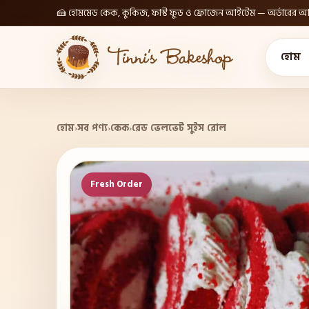
🍰 হোমমেড কেক, কুকিজ, ফাস্ট ফুড ও ফ্রোজেন আইটেম — অর্ডারের আগ
হোম
হোম
›
সব পণ্য
›
কেক
›
রেড ভেলভেট সুইস রোল
Fresh Order