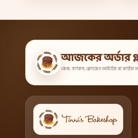
আজকের অর্ডার প্ল
কেক, স্ন্যাকস, ফ্রোজেন আইটেম বা কাস্টম