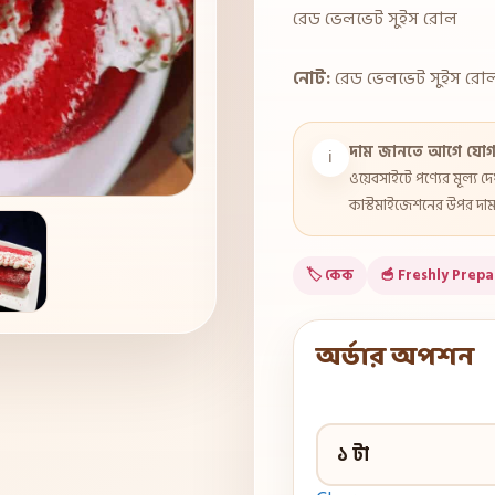
রেড ভেলভেট সুইস রোল
নোট:
রেড ভেলভেট সুইস রোল 
দাম জানতে আগে যোগ
ℹ️
ওয়েবসাইটে পণ্যের মূল্য 
কাস্টমাইজেশনের উপর দাম 
🏷️ কেক
🥣 Freshly Prep
অর্ডার অপশন