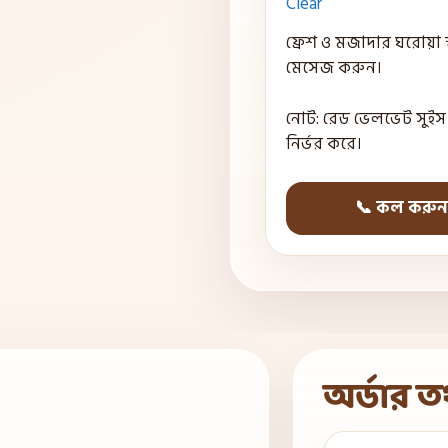
Clear
ফ্রেশ ও মজাদার ঘরোয়া স্
মেসেজ করুন।
নোট: রেড ভেলভেট সুই
নির্ভর করে।
📞 কল করুন
অর্ডার ত