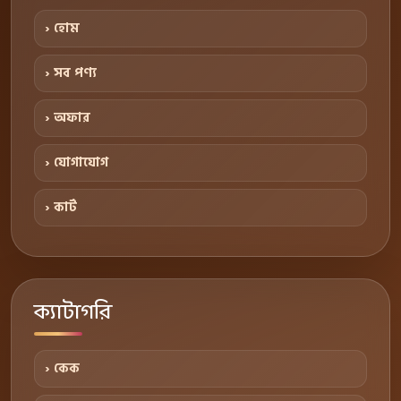
› হোম
› সব পণ্য
› অফার
› যোগাযোগ
› কার্ট
ক্যাটাগরি
› কেক