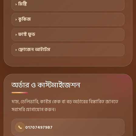
› মিষ্টি
› কুকিজ
› ফাস্ট ফুড
› ফ্রোজেন আইটেম
অর্ডার ও কাস্টমাইজেশন
দাম, ডেলিভারি, কাস্টম কেক বা বড় অর্ডারের বিস্তারিত জানতে
সরাসরি যোগাযোগ করুন।
📞
01707497987