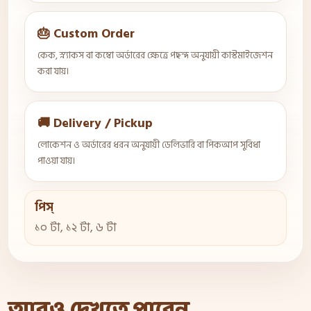
🎂 Custom Order
কেক, স্ন্যাকস বা কম্বো অর্ডারের ক্ষেত্রে পছন্দ অনুযায়ী কাস্টমাইজেশন
করা যায়।
🚚 Delivery / Pickup
লোকেশন ও অর্ডারের ধরন অনুযায়ী ডেলিভারি বা পিকআপ সুবিধা
পাওয়া যায়।
পিস্
১০ টা, ১২ টা, ৬ টা
আরও দেখতে পারেন