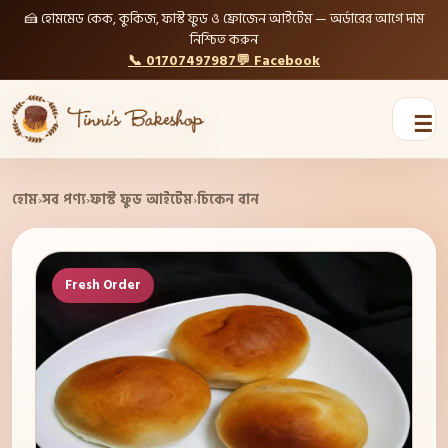
🍰 হোমমেড কেক, কুকিজ, ফাস্ট ফুড ও ফ্রোজেন আইটেম — অর্ডারের আগে দাম
নিশ্চিত করুন
📞 01707497987
💬 Facebook
☰
হোম
›
সব পণ্য
›
ফাস্ট ফুড আইটেম
›
চিকেন বান
Fresh Order