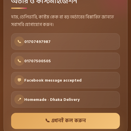
অর্ডার ও কাস্টমাইজেশন
দাম, ডেলিভারি, কাস্টম কেক বা বড় অর্ডারের বিস্তারিত জানতে
সরাসরি যোগাযোগ করুন।
📞
01707497987
📞
01707500505
💬
Facebook message accepted
📍
Homemade · Dhaka Delivery
📞 এখনই কল করুন