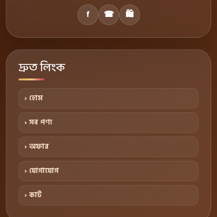
f
☎
🛍
দ্রুত লিংক
› হোম
› সব পণ্য
› অফার
› যোগাযোগ
› কার্ট