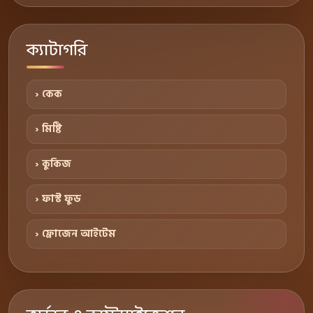
ক্যাটাগরি
› কেক
› মিষ্টি
› কুকিজ
› ফাস্ট ফুড
› ফ্রোজেন আইটেম