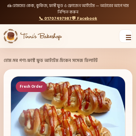
🍰 হোমমেড কেক, কুকিজ, ফাস্ট ফুড ও ফ্রোজেন আইটেম — অর্ডারের আগে দাম
নিশ্চিত করুন
📞 01707497987
💬 Facebook
☰
হোম
›
সব পণ্য
›
ফাস্ট ফুড আইটেম
›
চিকেন সসেজ ডিলাইট
Fresh Order